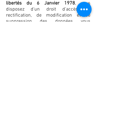
libertés du 6 Janvier 1978
, vous
disposez d'un droit d'accès, de
rectification, de modification et de
suppression des données vous
concernant. L'artiste s'engage à ne pas
divulguer à des tiers les informations
communiquées. En saisissant votre
adresse mail vous recevrez des
informations et /ou des offres
concernant La Galerie et l'artiste. Vous
pouvez vous désinscrire à tout moment
en contactant l'artiste par mail.
Les œuvres demeurent la propriétés de
l'artiste jusqu'au complet paiement du
prix.
Les œuvres demeurent la propriétés
intellectuelle exclusive de l'artiste. Toute
reproduction totale ou partielle,
modification ou utilisation de l'oeuvre
est strictement interdite.