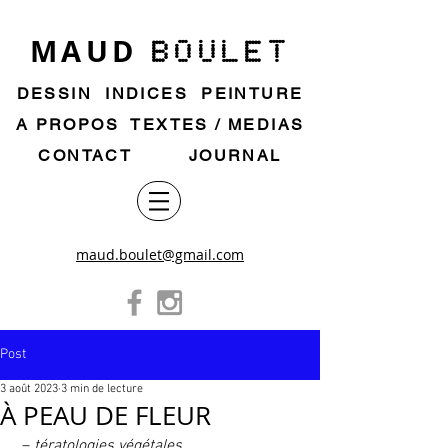
MAUD
BOULET
DESSIN
INDICES
PEINTURE
A PROPOS
TEXTES / MEDIAS
CONTACT
JOURNAL
maud.boulet@gmail.com
Post
3 août 2023
3 min de lecture
À PEAU DE FLEUR
– 
tératologies végétales