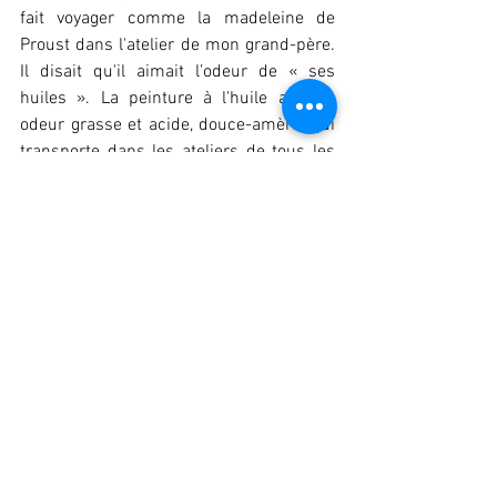
fait voyager comme la madeleine de 
Proust dans l'atelier de mon grand-père. 
Il disait qu'il aimait l’odeur de « ses 
huiles ». La peinture à l'huile a cette 
odeur grasse et acide, douce-amère, qui 
transporte dans les ateliers de tous les 
peintres de l'histoire. 
Ainsi, peindre est un réseau. C'est la 
capacité de créer des strates, des 
couches. C'est la possibilité de dialogue 
entres les sens. C'est  se connecter avec 
l'histoire et se glisser dans l'oeil et la 
main du grand père. Elles on bien 
poussées mes pensées. Elles se 
multiplies, grossissent et se font 
cellules. Ce ne sont pas que des fleurs. 
Ce ne sont pas que des plantes. Ce ne 
sont pas non plus que des membres. Ce 